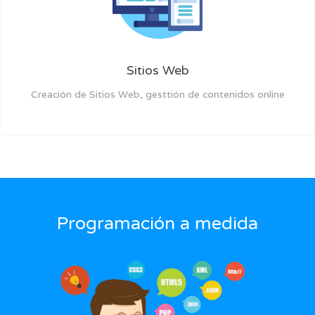
Sitios Web
Creación de Sitios Web, gesttión de contenidos online
Programación a medida