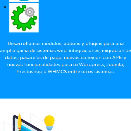
Desarrollamos módulos, addons y plugins para una
amplia gama de sistemas web: integraciones, migración de
datos, pasarelas de pago, nuevas conexión con APIs y
nuevas funcionalidades para tu Wordpress, Joomla,
Prestashop o WHMCS entre otros sistemas.